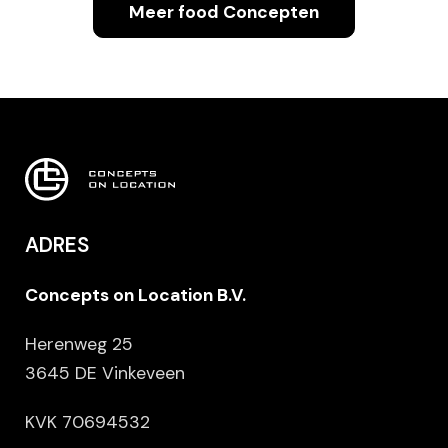
Meer food Concepten
DIRTY
FRIES
Geniet
van
ADRES
de
lekkerste
Concepts on Location B.V.
frites,
vers
Herenweg 25
gebakken
3645 DE Vinkeveen
en
KVK 70694532
rijkelijk