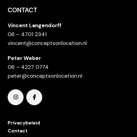
belegd
CONTACT
met
originele
Vincent Langendorff
toppings.
06 – 4701 2341
Laat
vincent@conceptsonlocation.nl
je
verrassen
Peter Weber
door
06 – 4227 0774
de
peter@conceptsonlocation.nl
mooiste
smaakcombinaties,
geïnspireerd
door
keukens
Privacybeleid
van
Contact
over